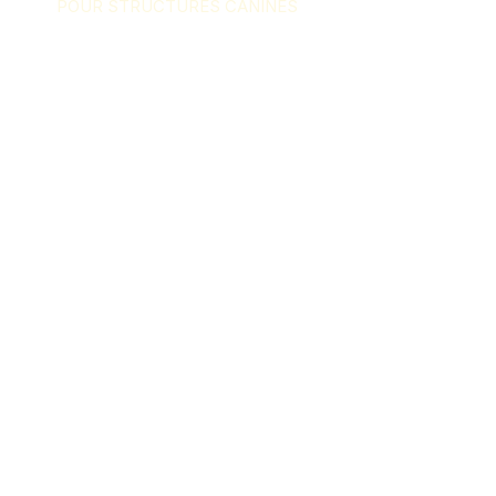
POUR STRUCTURES CANINES
CONTACT
contact@archi-dog.com