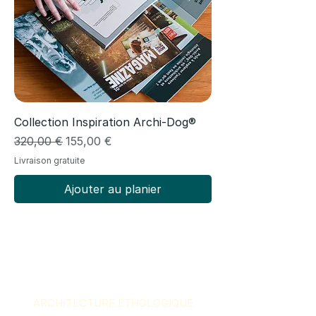
Collection Inspiration Archi-Dog®
Prix original
Prix promotionnel
320,00 €
155,00 €
Livraison gratuite
Ajouter au planier
ARCHITECTURE ÉTHOLOGIQUE