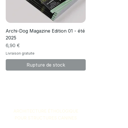
Archi-Dog Magazine Edition 01 - été
2025
Prix
6,90 €
Livraison gratuite
Rupture de stock
ARCHITECTURE ÉTHOLOGIQUE
POUR STRUCTURES CANINES