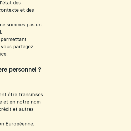
'état des
contexte et des
us ne sommes pas en
.
s permettant
 vous partagez
ice.
re personnel ?
ent être transmises
te et en notre nom
rédit et autres
ion Européenne.