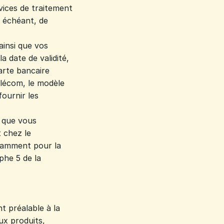
vices de traitement
s échéant, de
ainsi que vos
 date de validité,
carte bancaire
élécom, le modèle
ournir les
s que vous
t chez le
otamment pour la
phe 5 de la
 préalable à la
ux produits,