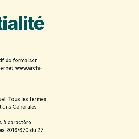
ialité
if de formaliser
nternet
www.archi-
el. Tous les termes
itions Générales
s à caractère
ées 2016/679 du 27