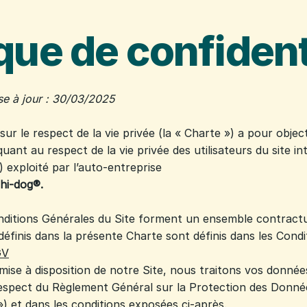
ique de confident
se à jour : 30/03/2025
ur le respect de la vie privée (la « Charte ») a pour object
ant au respect de la vie privée des utilisateurs du site i
») exploité par l’auto-entreprise
hi-dog®.
nditions Générales du Site forment un ensemble contractu
éfinis dans la présente Charte sont définis dans les Cond
GV
 mise à disposition de notre Site, nous traitons vos donnée
respect du Règlement Général sur la Protection des Donn
») et dans les conditions exposées ci-après.